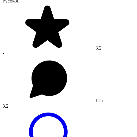
Русокон
3.2
•
115
3.2