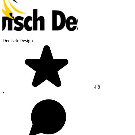
Deutsch Design
4.8
•