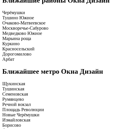
Ближайшие районы
Окна Дизайн
Черёмушки
Тушино Южное
Очаково-Матвеевское
Москворечье-Сабурово
Медведково Южное
Марьина роща
Куркино
Красносельский
Дорогомилово
Арбат
Ближайшее метро
Окна Дизайн
Щукинская
Тушинская
Семеновская
Румянцево
Речной вокзал
Площадь Революции
Новые Черёмушки
Измайловская
Борисово