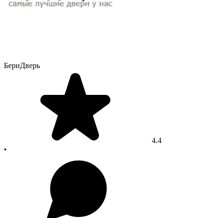
БериДверь
4.4
•