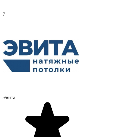
7
Эвита