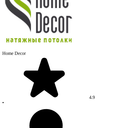
Home Decor
4.9
•