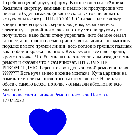
Перебили ценой доугую фирму. В итоге сделали всё криво.
Засыпали квартиру камнями и пылью не предупредив что
чистовая будет загажена(в конце сказав, что я не оплатил
кслугу «пылесос»)…ПЫЛЕСОС!!! Они засыпали фильтр
кондиционера просто сверлив над ним, засыпали всю
электрику…кривой потолок - «потому что по другому не
получилось, надо были стену укреплять»(кто бы мне сеазал
заранее, а не просто сделав криво. Светильники в шахмотном
порядке вместо прямой линии, весь потлок в грязных пальцах
как и обои и краска в ванной. Весь ремонт всё шло зорошт,
кроме потолка. Что бы мне вы не ответили - вы изгадили мне
ремонт и сказали что я сам виноват. НИКОМУ НЕ
РЕКОМЕНДУЮ. Берегите свои деньги, свой ремонт и нервы
???????? Есть куча видео в конце монтажа. Куча царапин на
ламинате и плитке после того как отмыли всё. Начиная с
обоев с самого верха, потолка - отмывали абсолютно всю
квартиру
Установка светильников
Ремонт потолков
Потолки
17.07.2022