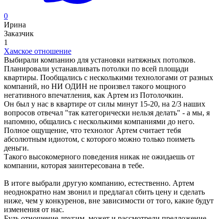
0
Ирина
Заказчик
1
Хамское отношение
Выбирали компанию для установки натяжных потолков.
Планировали устанавливать потолки по всей площади
квартиры. Пообщались с несколькими технологами от разных
компаний, но НИ ОДИН не произвел такого мощного
негативного впечатления, как Артем из Потолочкин.
Он был у нас в квартире от силы минут 15-20, на 2/3 наших
вопросов отвечал "так категорически нельзя делать" - а мы, я
напомню, общались с несколькими компаниями до него.
Полное ощущение, что технолог Артем считает тебя
абсолютным идиотом, с которого можно только поиметь
деньги.
Такого высокомерного поведения никак не ожидаешь от
компании, которая заинтересована в тебе.
В итоге выбрали другую компанию, естественно. Артем
неоднократно нам звонил и предлагал сбить цену и сделать
ниже, чем у конкуренов, вне зависимости от того, какие будут
изменения от нас.
Будь отношение другим, может и рассмотрели предложение.