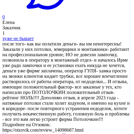
0
Елена
Заказчик
1
хуже не бывает
после того- как вы оплатили деньги- вы им неинтересны!
Заказали у них потолки, земерщики и монтажники- работают
на профессиональном уровне, НО не довезли лампочку,
позвонила в оператору в монтажный отдел- и началось Ирме
уже ради лампочки и ее установки ехать никуда не хочется,
деньги уже фирме заплачены, оператор ГУЛЯ- хамка просто
на звонки клиентов кидает трубки, все хорошее впечатление
растворилось от работы оператора, от недоделки... И отзыва,
имеющие положительный фактор- все заказные у тех, кто
написали про ПОТОЛОЧКИН положительный отзыв-
рейтинг НОЛЬ!!!! Дополняю отзыв, в апреле 2023 года -
натяжные потолки стали холит ходуном, и именно на кухне и
в коридоре- после повторного устранения недоделок, хотите
получить некачественную работу, головную боль и проблемы
- все это вам легко устроит фирма Потолочкин!!!
Подробнее на Отзовик:
https://otzovik.com/review_14098687.html