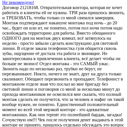
Не рекомендую!
Договор 21218168. Отвратительная контора, которая не хочет
работать и клиенты ей не нужны. ТРИ раза пришлось звонить,
и ТРЕБОВАТЬ, чтобы только со мной связался замерщик.
Монтаж подтверждают накануне монтажа под ночь - до 20
час., будет он или нт, не понятно, потом пол ночи потом надо
освобождать территорию для работы. Вместо обещанного
ОДНОГО дня на монтаж двух комнат, всё затянулось на
неделю - просто забыли сделать конструкцию для световой
линии. В отделе заказа телефонистка гуля общается сквозь
зубы, ощущение её достала эта работа и звонящие. Не
заинтересована в привлечении клиента, всё делает чтобы он
больше не звонил! Отдел монтажа - это САМЫЙ ужас.
Звонить надо по несколько раз, трубки не берут, не
перезванивают. Никто, ничего не знает, друг на друга только
сваливают. Обещают перезвонить и пропадают. Телефонист в
монтажном отделе зная что послал ко мне бригаду без
световой линии и поговорив со мной за несколько минут до
прихода монтажников не осмелился мне сказать, что полный
монтаж сделать не получится, что за человек и нафиг он такой
вообще нужен, не понятно. Единственный положительный
момент во всей этой мерзкой конторе - это адекватные
монтажники. Как они терпят это полнейший бардак, загадка!
Сочувствую им!!! Чек после получения денег выдавать в этой
конторе не принято, пришлось отдельно обсуждать это вопрос