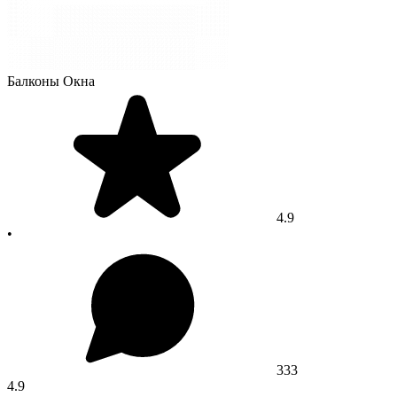
Балконы Окна
4.9
•
333
4.9