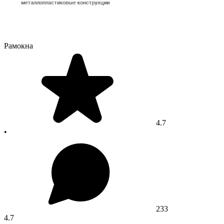
Рамокна
4.7
•
233
4.7