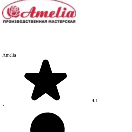
Amelia
4.1
•