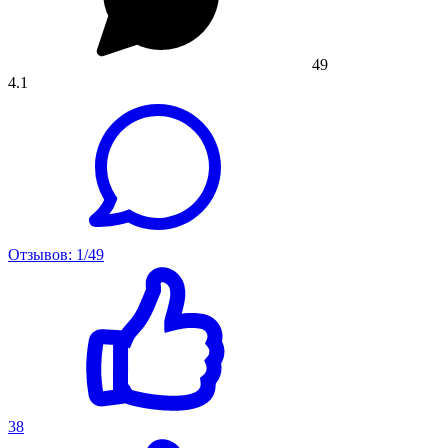
49
4.1
Отзывов: 1/49
38