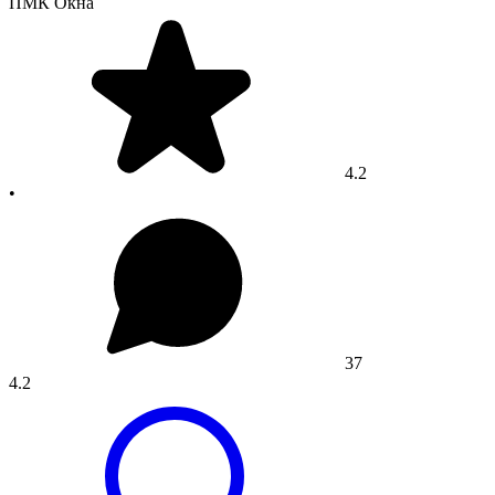
ПМК Окна
4.2
•
37
4.2