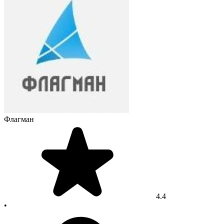
Флагман
4.4
•