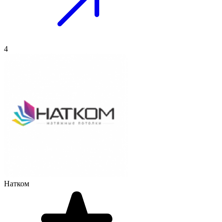
4
Натком