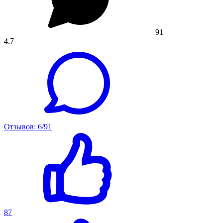
91
4.7
Отзывов: 6/91
87