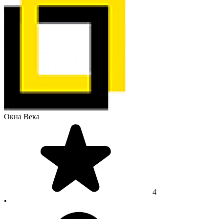
Окна Века
4
•