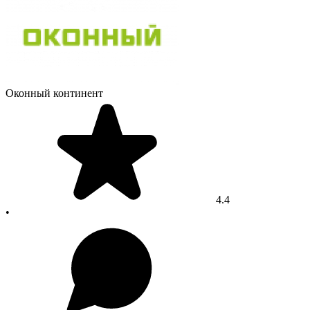
Оконный континент
4.4
•