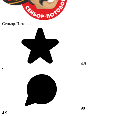
Сеньор-Потолок
4.9
•
98
4.9