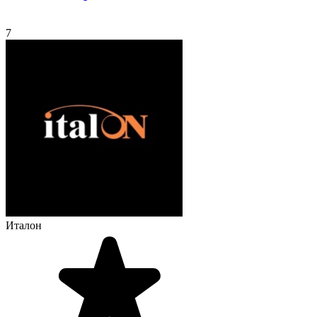
7
Италон