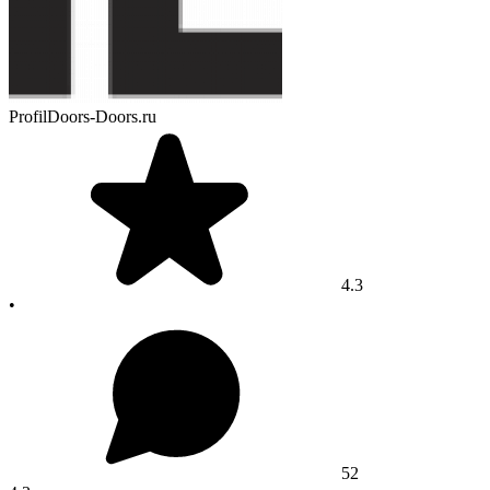
ProfilDoors-Doors.ru
4.3
•
52