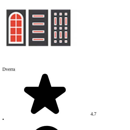
Dverra
4.7
•