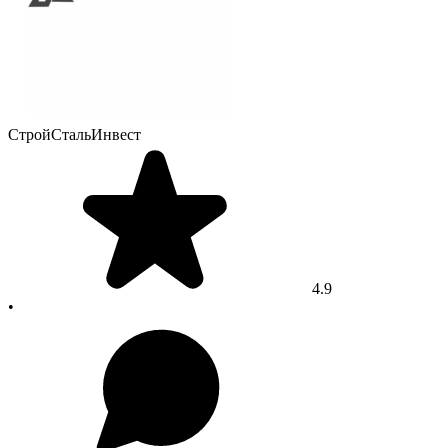
СтройСтальИнвест
4.9
•