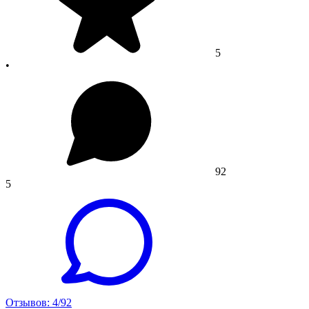
5
•
92
5
Отзывов: 4/92