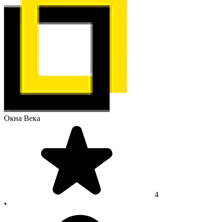
Окна Века
4
•