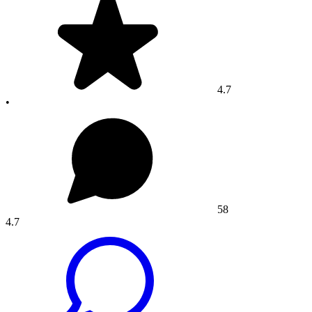
4.7
•
58
4.7