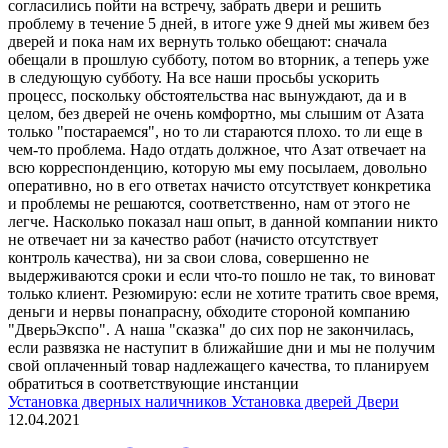
согласились пойти на встречу, забрать двери и решить
проблему в течение 5 дней, в итоге уже 9 дней мы живем без
дверей и пока нам их вернуть только обещают: сначала
обещали в прошлую субботу, потом во вторник, а теперь уже
в следующую субботу. На все наши просьбы ускорить
процесс, поскольку обстоятельства нас вынуждают, да и в
целом, без дверей не очень комфортно, мы слышим от Азата
только "постараемся", но то ли стараются плохо. то ли еще в
чем-то проблема. Надо отдать должное, что Азат отвечает на
всю корреспонденцию, которую мы ему посылаем, довольно
оперативно, но в его ответах начисто отсутствует конкретика
и проблемы не решаются, соответственно, нам от этого не
легче. Насколько показал наш опыт, в данной компании никто
не отвечает ни за качество работ (начисто отсутствует
контроль качества), ни за свои слова, совершенно не
выдерживаются сроки и если что-то пошло не так, то виноват
только клиент. Резюмирую: если не хотите тратить свое время,
деньги и нервы понапрасну, обходите стороной компанию
"ДверьЭкспо". А наша "сказка" до сих пор не закончилась,
если развязка не наступит в ближайшие дни и мы не получим
свой оплаченный товар надлежащего качества, то планируем
обратиться в соответствующие инстанции
Установка дверных наличников
Установка дверей
Двери
12.04.2021