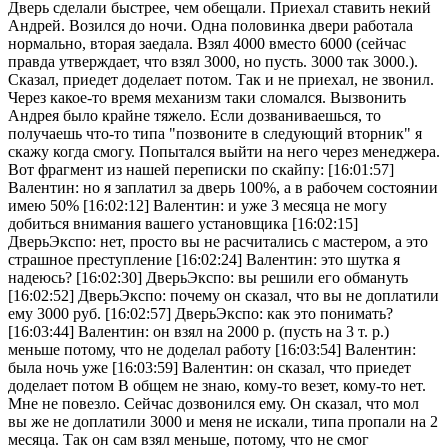
Дверь сделали быстрее, чем обещали. Приехал ставить некий
Андрей. Возился до ночи. Одна половинка двери работала
нормально, вторая заедала. Взял 4000 вместо 6000 (сейчас
правда утверждает, что взял 3000, но пусть. 3000 так 3000.).
Сказал, приедет доделает потом. Так и не приехал, не звонил.
Через какое-то время механизм таки сломался. Вызвонить
Андрея было крайне тяжело. Если дозваниваешься, то
получаешь что-то типа "позвоните в следующий вторник" я
скажу когда смогу. Попытался выйти на него через менеджера.
Вот фрагмент из нашей переписки по скайпу: [16:01:57]
Валентин: но я заплатил за дверь 100%, а в рабочем состоянии
имею 50% [16:02:12] Валентин: и уже 3 месяца не могу
добиться внимания вашего установщика [16:02:15]
ДверьЭкспо: нет, просто вы не расчитались с мастером, а это
страшное преступление [16:02:24] Валентин: это шутка я
надеюсь? [16:02:30] ДверьЭкспо: вы решили его обмануть
[16:02:52] ДверьЭкспо: почему он сказал, что вы не доплатили
ему 3000 руб. [16:02:57] ДверьЭкспо: как это понимать?
[16:03:44] Валентин: он взял на 2000 р. (пусть на 3 т. р.)
меньше потому, что не доделал работу [16:03:54] Валентин:
была ночь уже [16:03:59] Валентин: он сказал, что приедет
доделает потом В общем не знаю, кому-то везет, кому-то нет.
Мне не повезло. Сейчас дозвонился ему. Он сказал, что мол
вы же не доплатили 3000 и меня не искали, типа пропали на 2
месяца. Так он сам взял меньше, потому, что не смог