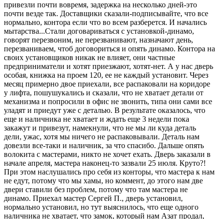
привезли почти вовремя, задержка на несколько дней-это
почти везде так. Доставщики сказали-подписывайте, что все
нормально, контора если что во всем разберется. И начались
мытарства...Стали договариваться с установкой-динамо,
говорят перезвоним, не перезванивают, назначают день,
перезваниваем, чтоб договориться и опять динамо. Контора на
своих установщиков никак не влияет, они частные
предприниматели и хотят приезжают, хотят-нет. А у нас дверь
особая, книжка на проем 120, ее не каждый установит. Через
месяц примерно двое приехали, все распаковали на коридоре
у лифта, пошушукались и сказали, что не хватает детали от
механизма и попросили в офис не звонить, типа они сами все
уладят и приедут уже с деталью. В результате оказалось, что
еще и наличника не хватает и ждать еще 3 недели пока
закажут и привезут, намекнули, что не мы ли куда деталь
дели, ужас, хотя мы ничего не распаковывали. Деталь нам
довезли все-таки и наличник, за что спасибо. Дальше опять
волокита с мастерами, никто не хочет ехать. Дверь заказали в
начале апреля, мастера наконец-то зазвали 25 июля. Круто?!
При этом наслушались про себя из конторы, что мастера к нам
не едут, потому что мы хамы, но коммент, до этого нам две
двери ставили без проблем, потому что там мастера не
динамо. Приехал мастер Сергей П., дверь установил,
нормально установил, но тут выяснилось, что еще одного
наличника не хватает, что замок, который нам Азат продал,