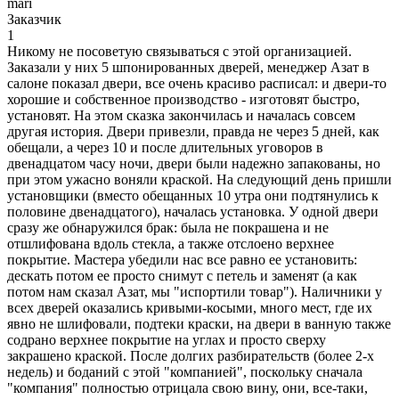
mari
Заказчик
1
Никому не посоветую связываться с этой организацией.
Заказали у них 5 шпонированных дверей, менеджер Азат в
салоне показал двери, все очень красиво расписал: и двери-то
хорошие и собственное производство - изготовят быстро,
установят. На этом сказка закончилась и началась совсем
другая история. Двери привезли, правда не через 5 дней, как
обещали, а через 10 и после длительных уговоров в
двенадцатом часу ночи, двери были надежно запакованы, но
при этом ужасно воняли краской. На следующий день пришли
установщики (вместо обещанных 10 утра они подтянулись к
половине двенадцатого), началась установка. У одной двери
сразу же обнаружился брак: была не покрашена и не
отшлифована вдоль стекла, а также отслоено верхнее
покрытие. Мастера убедили нас все равно ее установить:
дескать потом ее просто снимут с петель и заменят (а как
потом нам сказал Азат, мы "испортили товар"). Наличники у
всех дверей оказались кривыми-косыми, много мест, где их
явно не шлифовали, подтеки краски, на двери в ванную также
содрано верхнее покрытие на углах и просто сверху
закрашено краской. После долгих разбирательств (более 2-х
недель) и боданий с этой "компанией", поскольку сначала
"компания" полностью отрицала свою вину, они, все-таки,