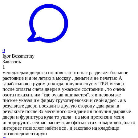
0
Igor Bessmertny
Заказчик
1
менеджерам дверьэкспо повезло что нас разделяет большое
растояние и я не летаю в москву . деньги я не печатаю А
зарабатываю трудом ,и когда получил спустя ТРИ месяца
после оплаты счета двери в ужасном состоянии , то очень
охота показать им "где рукав вшивается". я в первом же
письме указал им фирму грузоперевозки и свой адрес , а в
результате двери поехали в другую сторону ,два раза .в
результате после 3х месячного ожидания я получил дырявые
двери и фурнитура куда то ушла . на мои претензии меня
игнорируют . сейчас распечатаю фотки этих товарищей ,благо
интернет позволяет найти все , и закопаю на кладбище
.поэксперементирую