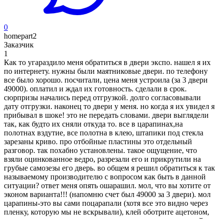
0
homepart2
Заказчик
1
Как то угараздило меня обратиться в двери экспо. нашел я их
по интернету. нужны были маятниковые двери. по телефону
все было хорошо. посчитали, цена меня устроила (за 3 двери
49000). оплатил и ждал их готовность. сделали в срок.
сюрпризы начались перед отгрузкой. долго согласовывали
дату отгрузки. наконец то двери у меня. но когда я их увидел я
прибывал в шоке! это не передать словами. двери выглядели
так, как будто их сняли откуда то. все в царапинах,на
полотнах вздутие, все полотна в клею, штапики под стекла
зарезаны криво. про отбойные пластины это отдельный
разговор. так похабно установлены. такое ощущение, что
взяли оцинкованное ведро, разрезали его и прикрутили на
грубые самозезы его дверь. во общем я решил обратиться к так
называемому производителю с вопросом как быть в данной
ситуации? ответ меня опять ошарашил. мол, что вы хотите от
эконом варианта!!! (напомню счет был 49000 за 3 двери). мол
царапины-это вы сами поцарапали (хотя все это видно через
пленку, которую мы не вскрывали), клей оботрите ацетоном,