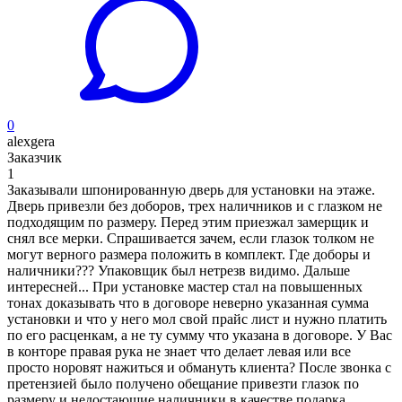
0
alexgera
Заказчик
1
Заказывали шпонированную дверь для установки на этаже.
Дверь привезли без доборов, трех наличников и с глазком не
подходящим по размеру. Перед этим приезжал замерщик и
снял все мерки. Спрашивается зачем, если глазок толком не
могут верного размера положить в комплект. Где доборы и
наличники??? Упаковщик был нетрезв видимо. Дальше
интересней... При установке мастер стал на повышенных
тонах доказывать что в договоре неверно указанная сумма
установки и что у него мол свой прайс лист и нужно платить
по его расценкам, а не ту сумму что указана в договоре. У Вас
в конторе правая рука не знает что делает левая или все
просто норовят нажиться и обмануть клиента? После звонка с
претензией было получено обещание привезти глазок по
размеру и недостающие наличники в качестве подарка.