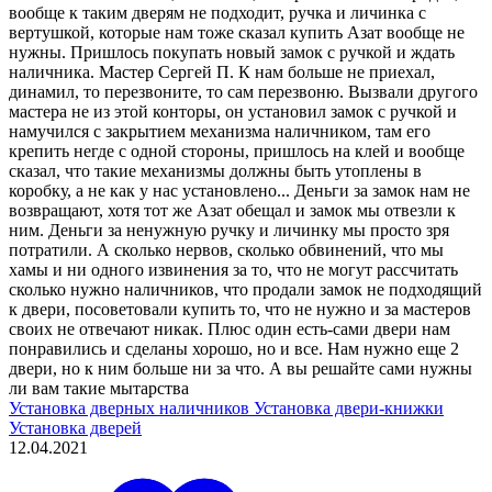
вообще к таким дверям не подходит, ручка и личинка с
вертушкой, которые нам тоже сказал купить Азат вообще не
нужны. Пришлось покупать новый замок с ручкой и ждать
наличника. Мастер Сергей П. К нам больше не приехал,
динамил, то перезвоните, то сам перезвоню. Вызвали другого
мастера не из этой конторы, он установил замок с ручкой и
намучился с закрытием механизма наличником, там его
крепить негде с одной стороны, пришлось на клей и вообще
сказал, что такие механизмы должны быть утоплены в
коробку, а не как у нас установлено... Деньги за замок нам не
возвращают, хотя тот же Азат обещал и замок мы отвезли к
ним. Деньги за ненужную ручку и личинку мы просто зря
потратили. А сколько нервов, сколько обвинений, что мы
хамы и ни одного извинения за то, что не могут рассчитать
сколько нужно наличников, что продали замок не подходящий
к двери, посоветовали купить то, что не нужно и за мастеров
своих не отвечают никак. Плюс один есть-сами двери нам
понравились и сделаны хорошо, но и все. Нам нужно еще 2
двери, но к ним больше ни за что. А вы решайте сами нужны
ли вам такие мытарства
Установка дверных наличников
Установка двери-книжки
Установка дверей
12.04.2021