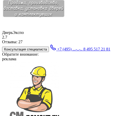
ДверьЭкспо
2.7
Отзывы:
27
+7 (495) ...-..-..
8 495 517 21 81
Консультация специалиста
Обратите внимание:
реклама