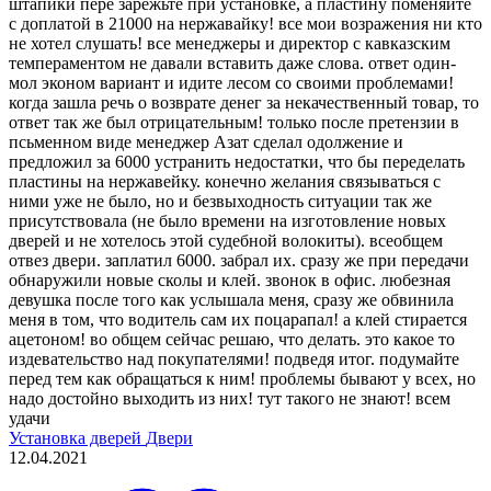
штапики пере зарежьте при установке, а пластину поменяйте
с доплатой в 21000 на нержавайку! все мои возражения ни кто
не хотел слушать! все менеджеры и директор с кавказским
темпераментом не давали вставить даже слова. ответ один-
мол эконом вариант и идите лесом со своими проблемами!
когда зашла речь о возврате денег за некачественный товар, то
ответ так же был отрицательным! только после претензии в
псьменном виде менеджер Азат сделал одолжение и
предложил за 6000 устранить недостатки, что бы переделать
пластины на нержавейку. конечно желания связываться с
ними уже не было, но и безвыходность ситуации так же
присутствовала (не было времени на изготовление новых
дверей и не хотелось этой судебной волокиты). всеобщем
отвез двери. заплатил 6000. забрал их. сразу же при передачи
обнаружили новые сколы и клей. звонок в офис. любезная
девушка после того как услышала меня, сразу же обвинила
меня в том, что водитель сам их поцарапал! а клей стирается
ацетоном! во общем сейчас решаю, что делать. это какое то
издевательство над покупателями! подведя итог. подумайте
перед тем как обращаться к ним! проблемы бывают у всех, но
надо достойно выходить из них! тут такого не знают! всем
удачи
Установка дверей
Двери
12.04.2021