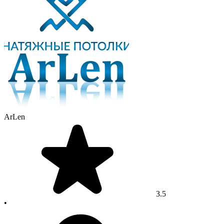
ArLen
3.5
•