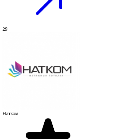
29
Натком