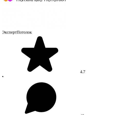
ЭкспертПотолок
4.7
•