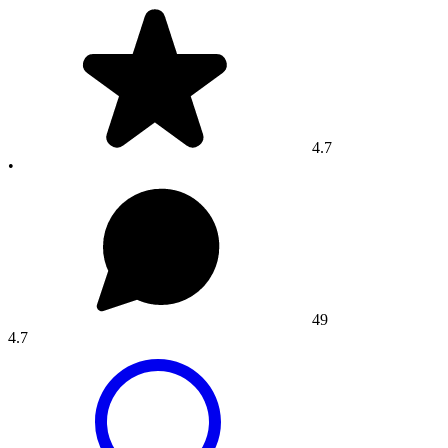
4.7
•
49
4.7