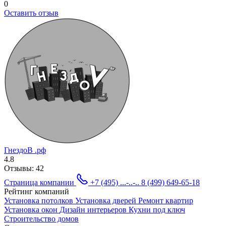
0
Оставить отзыв
ГнездоВ .рф
4.8
Отзывы:
42
Страница компании
+7 (495) ...-..-..
8 (499) 649-65-18
Рейтинг компаний
Установка потолков
Установка дверей
Ремонт квартир
Установка окон
Дизайн интерьеров
Кухни под ключ
Строительство домов