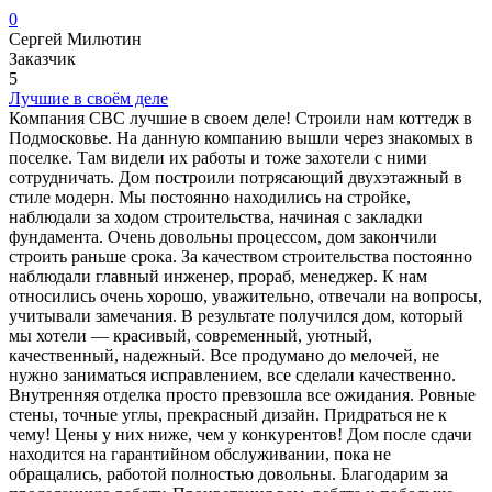
0
Сергей Милютин
Заказчик
5
Лучшие в своём деле
Компания CBC лучшие в своем деле! Строили нам коттедж в
Подмосковье. На данную компанию вышли через знакомых в
поселке. Там видели их работы и тоже захотели с ними
сотрудничать. Дом построили потрясающий двухэтажный в
стиле модерн. Мы постоянно находились на стройке,
наблюдали за ходом строительства, начиная с закладки
фундамента. Очень довольны процессом, дом закончили
строить раньше срока. За качеством строительства постоянно
наблюдали главный инженер, прораб, менеджер. К нам
относились очень хорошо, уважительно, отвечали на вопросы,
учитывали замечания. В результате получился дом, который
мы хотели — красивый, современный, уютный,
качественный, надежный. Все продумано до мелочей, не
нужно заниматься исправлением, все сделали качественно.
Внутренняя отделка просто превзошла все ожидания. Ровные
стены, точные углы, прекрасный дизайн. Придраться не к
чему! Цены у них ниже, чем у конкурентов! Дом после сдачи
находится на гарантийном обслуживании, пока не
обращались, работой полностью довольны. Благодарим за