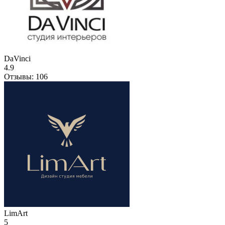
DaVinci
4.9
Отзывы:
106
LimArt
5