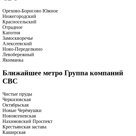
Орехово-Борисово Южное
Нижегородский
Красносельский
Отрадное
Капотня
Замоскворечье
Алексеевский
Ново-Переделкино
Левобережный
Якиманка
Ближайшее метро
Группа компаний
СBC
Чистые пруды
Черкизовская
Октябрьская
Новые Черёмушки
Новоясеневская
Нахимовский Проспект
Крестьянская застава
Каширская