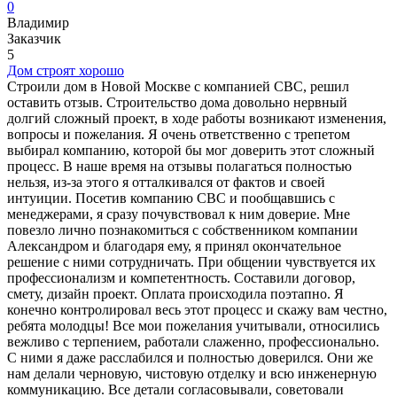
0
Владимир
Заказчик
5
Дом строят хорошо
Строили дом в Новой Москве с компанией CBC, решил
оставить отзыв. Строительство дома довольно нервный
долгий сложный проект, в ходе работы возникают изменения,
вопросы и пожелания. Я очень ответственно с трепетом
выбирал компанию, которой бы мог доверить этот сложный
процесс. В наше время на отзывы полагаться полностью
нельзя, из-за этого я отталкивался от фактов и своей
интуиции. Посетив компанию CBC и пообщавшись с
менеджерами, я сразу почувствовал к ним доверие. Мне
повезло лично познакомиться с собственником компании
Александром и благодаря ему, я принял окончательное
решение с ними сотрудничать. При общении чувствуется их
профессионализм и компетентность. Составили договор,
смету, дизайн проект. Оплата происходила поэтапно. Я
конечно контролировал весь этот процесс и скажу вам честно,
ребята молодцы! Все мои пожелания учитывали, относились
вежливо с терпением, работали слаженно, профессионально.
С ними я даже расслабился и полностью доверился. Они же
нам делали черновую, чистовую отделку и всю инженерную
коммуникацию. Все детали согласовывали, советовали