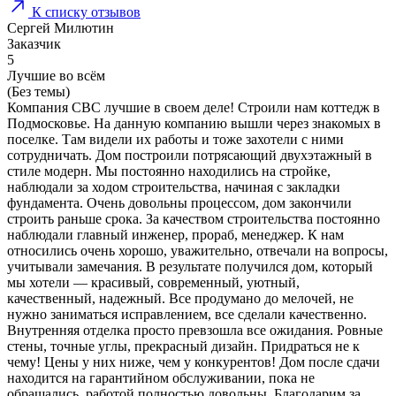
К списку отзывов
Сергей Милютин
Заказчик
5
Лучшие во всём
(Без темы)
Компания CBC лучшие в своем деле! Строили нам коттедж в
Подмосковье. На данную компанию вышли через знакомых в
поселке. Там видели их работы и тоже захотели с ними
сотрудничать. Дом построили потрясающий двухэтажный в
стиле модерн. Мы постоянно находились на стройке,
наблюдали за ходом строительства, начиная с закладки
фундамента. Очень довольны процессом, дом закончили
строить раньше срока. За качеством строительства постоянно
наблюдали главный инженер, прораб, менеджер. К нам
относились очень хорошо, уважительно, отвечали на вопросы,
учитывали замечания. В результате получился дом, который
мы хотели — красивый, современный, уютный,
качественный, надежный. Все продумано до мелочей, не
нужно заниматься исправлением, все сделали качественно.
Внутренняя отделка просто превзошла все ожидания. Ровные
стены, точные углы, прекрасный дизайн. Придраться не к
чему! Цены у них ниже, чем у конкурентов! Дом после сдачи
находится на гарантийном обслуживании, пока не
обращались, работой полностью довольны. Благодарим за