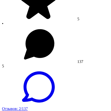
5
•
137
5
Отзывов: 2/137