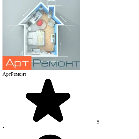
АртРемонт
5
•