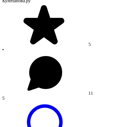
Кулепанова.ру
5
•
11
5