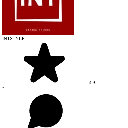
INTSTYLE
4.9
•