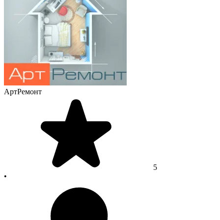
АртРемонт
5
•