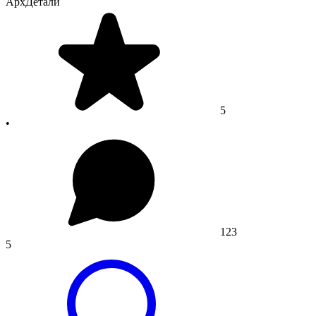
АрхДетали
5
•
123
5