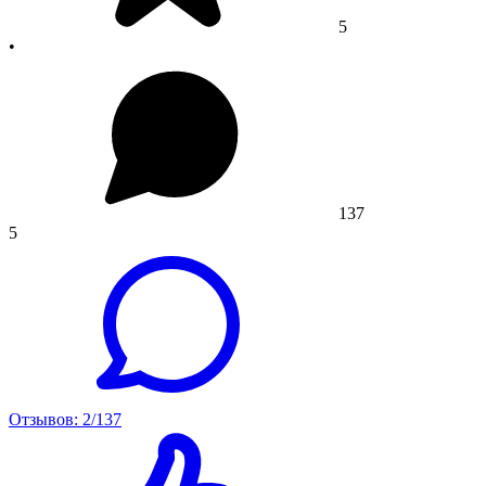
5
•
137
5
Отзывов: 2/137