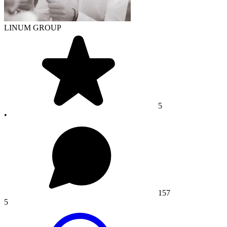
LINUM GROUP
5
•
157
5