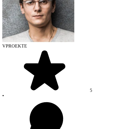
VPROEKTE
5
•