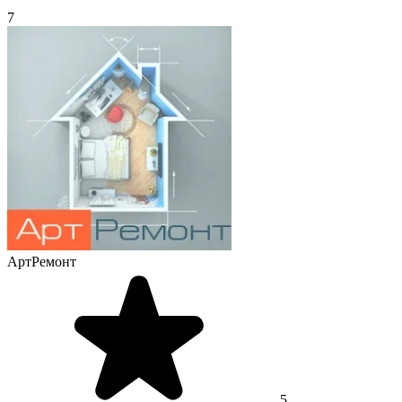
7
АртРемонт
5