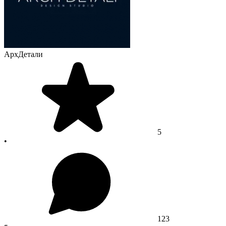
АрхДетали
5
•
123