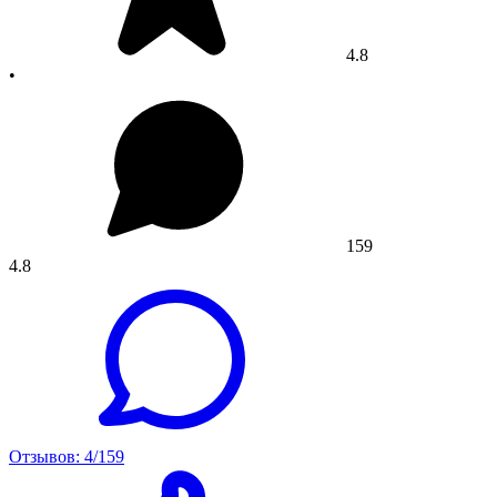
4.8
•
159
4.8
Отзывов: 4/159