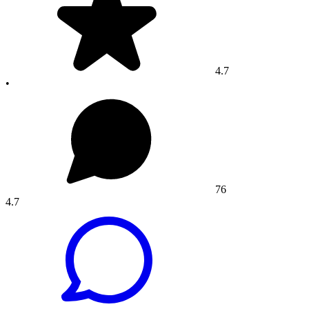
4.7
•
76
4.7