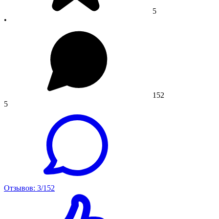
5
•
152
5
Отзывов: 3/152