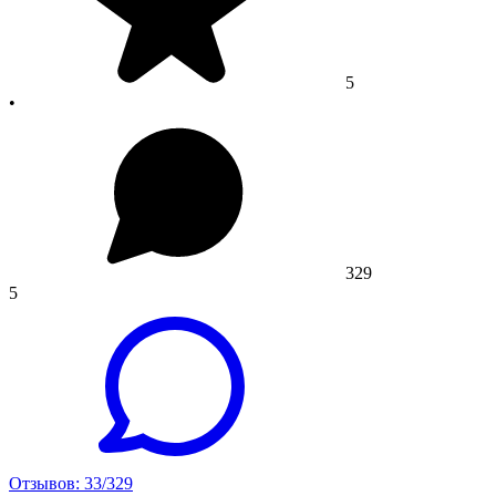
5
•
329
5
Отзывов: 33/329