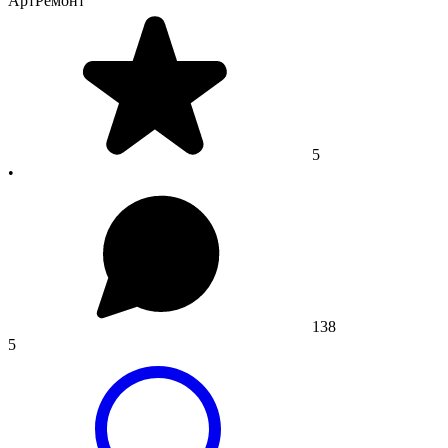
АртРемонт
5
•
138
5