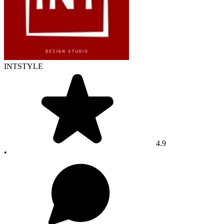
INTSTYLE
4.9
•