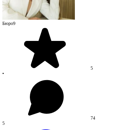
Бюро9
5
•
74
5