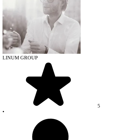
LINUM GROUP
5
•