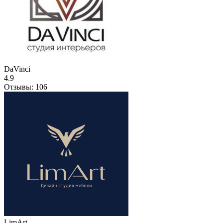
DaVinci
4.9
Отзывы:
106
LimArt