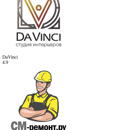
DaVinci
4.9