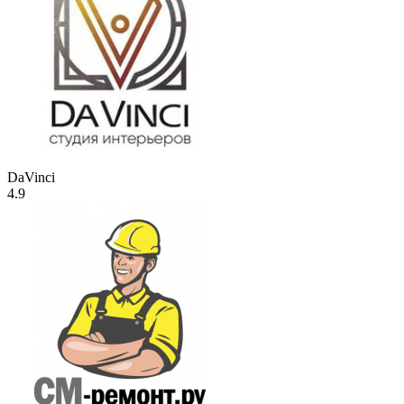
DaVinci
4.9