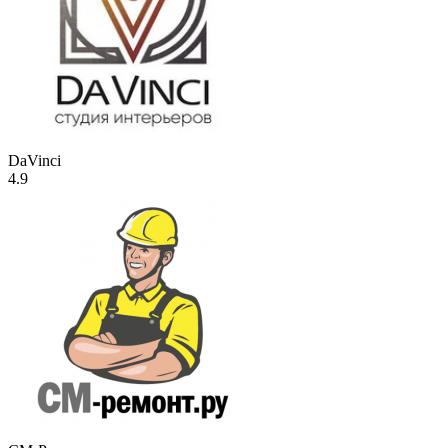
DaVinci
4.9