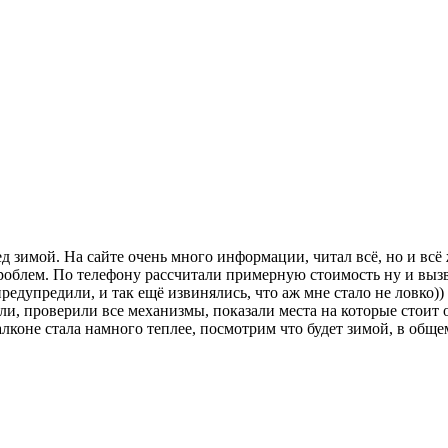
ред зимой. На сайте очень много информации, читал всё, но и вс
з проблем. По телефону рассчитали примерную стоимость ну и выз
предупредили, и так ещё извинялись, что аж мне стало не ловко)
ли, проверили все механизмы, показали места на которые стоит 
лконе стала намного теплее, посмотрим что будет зимой, в обще