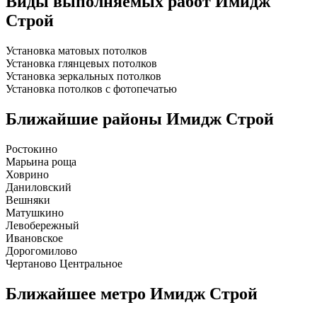
Виды выполняемых работ
Имидж
Строй
Установка матовых потолков
Установка глянцевых потолков
Установка зеркальных потолков
Установка потолков с фотопечатью
Ближайшие районы
Имидж Строй
Ростокино
Марьина роща
Ховрино
Даниловский
Вешняки
Матушкино
Левобережный
Ивановское
Дорогомилово
Чертаново Центральное
Ближайшее метро
Имидж Строй