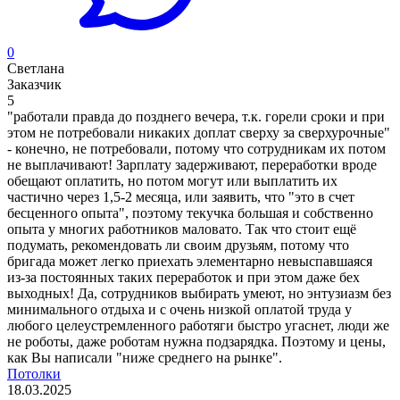
0
Светлана
Заказчик
5
"работали правда до позднего вечера, т.к. горели сроки и при
этом не потребовали никаких доплат сверху за сверхурочные"
- конечно, не потребовали, потому что сотрудникам их потом
не выплачивают! Зарплату задерживают, переработки вроде
обещают оплатить, но потом могут или выплатить их
частично через 1,5-2 месяца, или заявить, что "это в счет
бесценного опыта", поэтому текучка большая и собственно
опыта у многих работников маловато. Так что стоит ещё
подумать, рекомендовать ли своим друзьям, потому что
бригада может легко приехать элементарно невыспавшаяся
из-за постоянных таких переработок и при этом даже бех
выходных! Да, сотрудников выбирать умеют, но энтузиазм без
минимального отдыха и с очень низкой оплатой труда у
любого целеустремленного работяги быстро угаснет, люди же
не роботы, даже роботам нужна подзарядка. Поэтому и цены,
как Вы написали "ниже среднего на рынке".
Потолки
18.03.2025