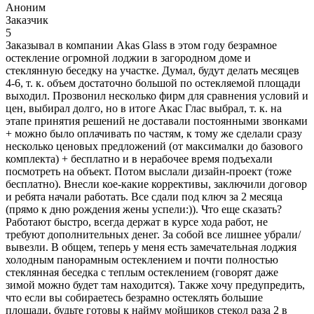
Аноним
Заказчик
5
Заказывал в компании Akas Glass в этом году безрамное
остекление огромной лоджии в загородном доме и
стеклянную беседку на участке. Думал, будут делать месяцев
4-6, т. к. объем достаточно большой по остекляемой площади
выходил. Прозвонил несколько фирм для сравнения условий и
цен, выбирал долго, но в итоге Акас Глас выбрал, т. к. на
этапе принятия решений не доставали постоянными звонками
+ можно было оплачивать по частям, к тому же сделали сразу
несколько ценовых предложений (от максималки до базового
комплекта) + бесплатно и в нерабочее время подъехали
посмотреть на объект. Потом выслали дизайн-проект (тоже
бесплатно). Внесли кое-какие коррективы, заключили договор
и ребята начали работать. Все сдали под ключ за 2 месяца
(прямо к дню рождения жены успели:)). Что еще сказать?
Работают быстро, всегда держат в курсе хода работ, не
требуют дополнительных денег. За собой все лишнее убрали/
вывезли. В общем, теперь у меня есть замечательная лоджия
холодным панорамным остеклением и почти полностью
стеклянная беседка с теплым остеклением (говорят даже
зимой можно будет там находится). Также хочу предупредить,
что если вы собираетесь безрамно остеклять большие
площади, будьте готовы к найму мойщиков стекол раза 2 в