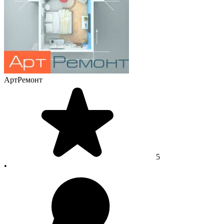
АртРемонт
5
•