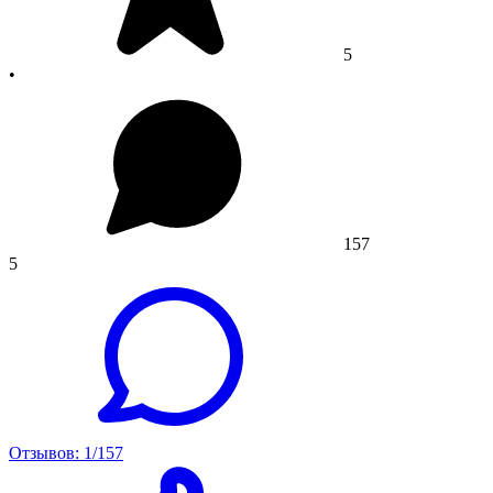
5
•
157
5
Отзывов: 1/157