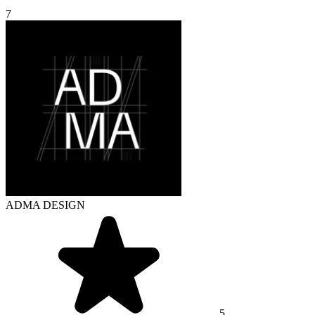
7
ADMA DESIGN
5