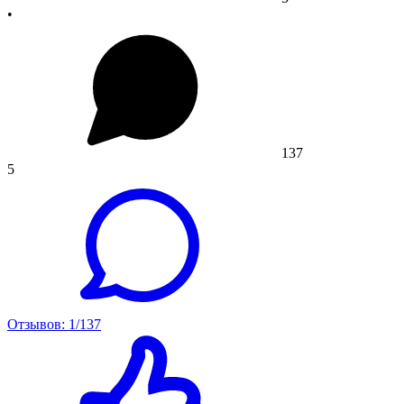
•
137
5
Отзывов: 1/137