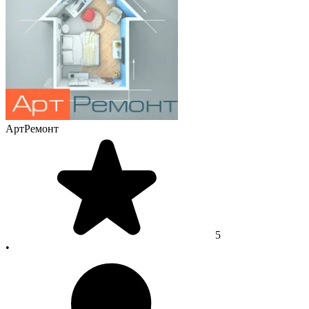
АртРемонт
5
•