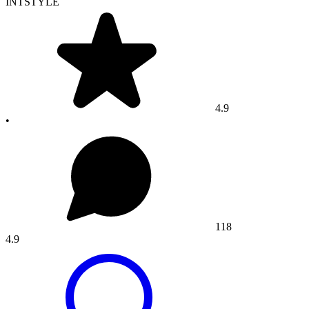
INTSTYLE
4.9
•
118
4.9