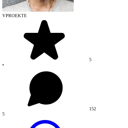
VPROEKTE
5
•
152
5