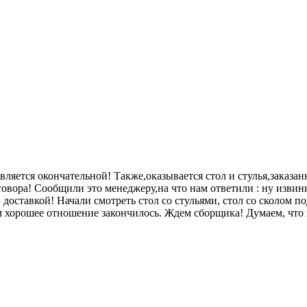
 является окончательной! Также,оказывается стол и стулья,зака
говора! Сообщили это менеджеру,на что нам ответили : ну извини
доставкой! Начали смотреть стол со стульями, стол со сколом по
м хорошее отношение закончилось. Ждем сборщика! Думаем, что и