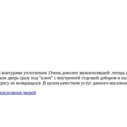
 3 контурами уплотнения .Очень доволен звукоизоляцией ,тепер
вали дверь сразу под "ключ" с внутренней отделкой добором и н
опросу не возвращался .В целом качеством услуг данного магази
коизоляция дверей