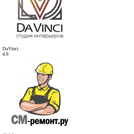
DaVinci
4.9