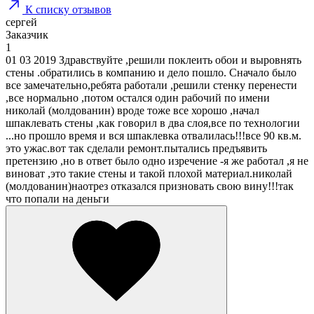
К списку отзывов
сергей
Заказчик
1
01 03 2019 Здравствуйте ,решили поклеить обои и выровнять
стены .обратились в компанию и дело пошло. Сначало было
все замечательно,ребята работали ,решили стенку перенести
,все нормально ,потом остался один рабочий по имени
николай (молдованин) вроде тоже все хорошо ,начал
шпаклевать стены ,как говорил в два слоя,все по технологии
...но прошло время и вся шпаклевка отвалилась!!!все 90 кв.м.
это ужас.вот так сделали ремонт.пытались предъявить
претензию ,но в ответ было одно изречение -я же работал ,я не
виноват ,это такие стены и такой плохой материал.николай
(молдованин)наотрез отказался призновать свою вину!!!так
что попали на деньги