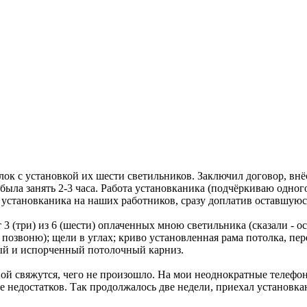
к с установкой их шести светильников. Заключил договор, внёс
ыла занять 2-3 часа. Работа установканика (подчёркиваю одного,
 установканика на наших работников, сразу доплатив оставшуюс
3 (три) из 6 (шести) оплаченных мною светильника (сказали - ос
м позвоню); щели в углах; криво установленная рама потолка, п
ный и испорченный потолочный карниз.
ной свяжутся, чего не произошло. На мои неоднократные телефон
 недостатков. Так продолжалось две недели, приехал установка