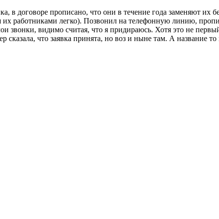
ика, в договоре прописано, что они в течение года заменяют их б
я их работниками легко). Позвонил на телефонную линию, пропи
мои звонки, видимо считая, что я придираюсь. Хотя это не перв
тчер сказала, что заявка принята, но воз и ныне там. А наз