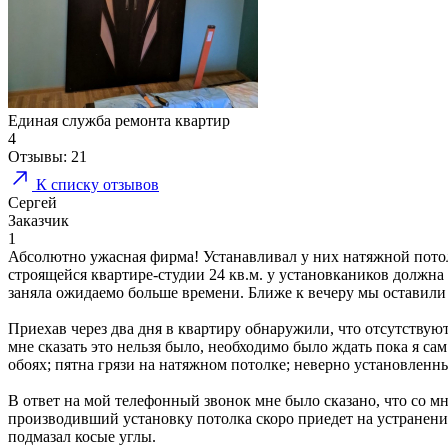
Единая служба ремонта квартир
4
Отзывы:
21
К списку отзывов
Сергей
Заказчик
1
Абсолютно ужасная фирма! Устанавливал у них натяжной потоло
строящейся квартире-студии 24 кв.м. у установкаников должна б
заняла ожидаемо больше времени. Ближе к вечеру мы оставили
Приехав через два дня в квартиру обнаружили, что отсутствуют 
мне сказать это нельзя было, необходимо было ждать пока я са
обоях; пятна грязи на натяжном потолке; неверно установлен
В ответ на мой телефонный звонок мне было сказано, что со м
производивший установку потолка скоро приедет на устранение
подмазал косые углы.