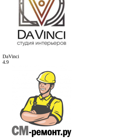
DaVinci
4.9