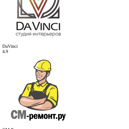
DaVinci
4.9