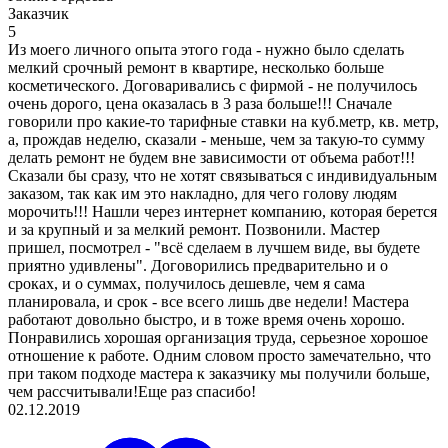
Заказчик
5
Из моего личного опыта этого года - нужно было сделать
мелкий срочный ремонт в квартире, несколько больше
косметического. Договаривались с фирмой - не получилось
очень дорого, цена оказалась в 3 раза больше!!! Сначале
говорили про какие-то тарифные ставки на куб.метр, кв. метр,
а, прождав неделю, сказали - меньше, чем за такую-то сумму
делать ремонт не будем вне зависимости от объема работ!!!
Сказали бы сразу, что не хотят связываться с индивидуальным
заказом, так как им это накладно, для чего голову людям
морочить!!! Нашли через интернет компанию, которая берется
и за крупный и за мелкий ремонт. Позвонили. Мастер
пришел, посмотрел - "всё сделаем в лучшем виде, вы будете
приятно удивлены". Договорились предварительно и о
сроках, и о суммах, получилось дешевле, чем я сама
планировала, и срок - все всего лишь две недели! Мастера
работают довольно быстро, и в тоже время очень хорошо.
Понравились хорошая организация труда, серьезное хорошое
отношение к работе. Одним словом просто замечательно, что
при таком подходе мастера к заказчику мы получили больше,
чем рассчитывали!Еще раз спасибо!
02.12.2019