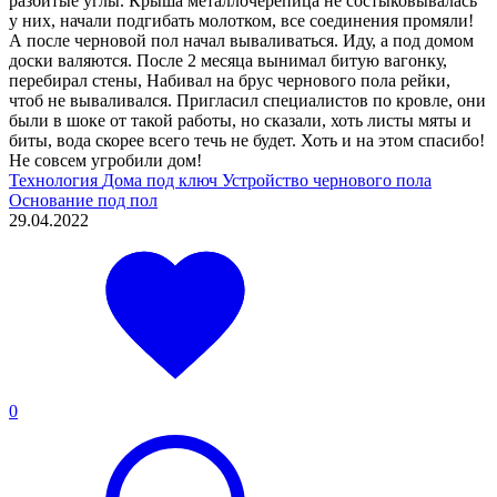
разбитые углы. Крыша металлочерепица не состыковывалась
у них, начали подгибать молотком, все соединения промяли!
А после черновой пол начал вываливаться. Иду, а под домом
доски валяются. После 2 месяца вынимал битую вагонку,
перебирал стены, Набивал на брус чернового пола рейки,
чтоб не вываливался. Пригласил специалистов по кровле, они
были в шоке от такой работы, но сказали, хоть листы мяты и
биты, вода скорее всего течь не будет. Хоть и на этом спасибо!
Не совсем угробили дом!
Технология
Дома под ключ
Устройство чернового пола
Основание под пол
29.04.2022
0