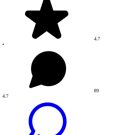
4.7
•
89
4.7