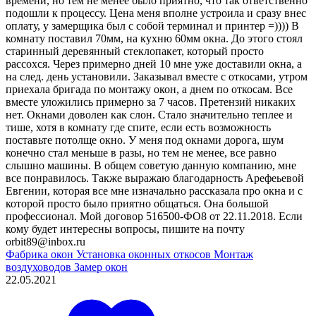
времени, но тем не менее было приятно, что так ответственно
подошли к процессу. Цена меня вполне устроила и сразу внес
оплату, у замерщика был с собой терминал и принтер =)))) В
комнату поставил 70мм, на кухню 60мм окна. До этого стоял
старинный деревянный стеклопакет, который просто
рассохся. Через примерно дней 10 мне уже доставили окна, а
на след. день установили. Заказывал вместе с откосами, утром
приехала бригада по монтажу окон, а днем по откосам. Все
вместе уложились примерно за 7 часов. Претензий никаких
нет. Окнами доволен как слон. Стало значительно теплее и
тише, хотя в комнату где спите, если есть возможность
поставьте потолще окно. У меня под окнами дорога, шум
конечно стал меньше в разы, но тем не менее, все равно
слышно машины. В общем советую данную компанию, мне
все понравилось. Также выражаю благодарность Арефеьевой
Евгении, которая все мне изначально рассказала про окна и с
которой просто было приятно общаться. Она большой
профессионал. Мой договор 516500-ФО8 от 22.11.2018. Если
кому будет интересны вопросы, пишите на почту
orbit89@inbox.ru
Фабрика окон
Установка оконных откосов
Монтаж
воздуховодов
Замер окон
22.05.2021