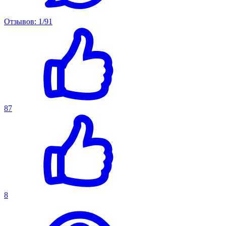
Отзывов: 1/91
87
8