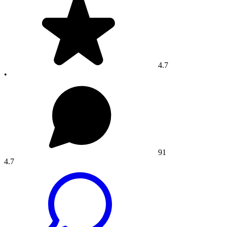
4.7
•
91
4.7