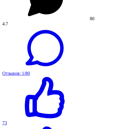
80
4.7
Отзывов: 1/80
73