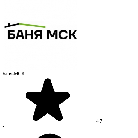
Баня-МСК
4.7
•