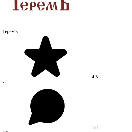
ТеремЪ
4.5
•
121