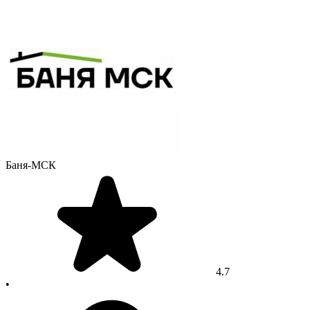
Баня-МСК
4.7
•