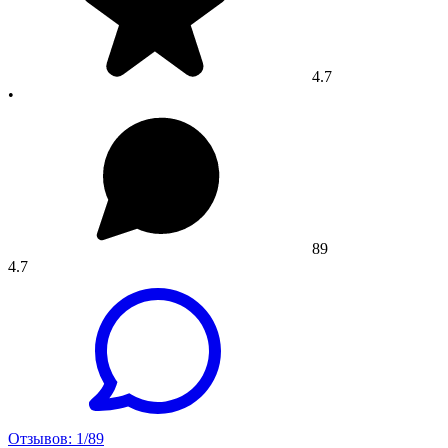
4.7
•
89
4.7
Отзывов: 1/89