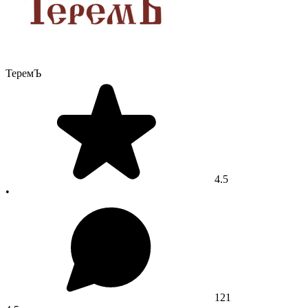
ТеремЪ
4.5
•
121