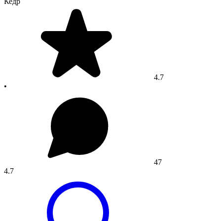
Кедр
4.7
•
47
4.7