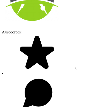
Альбострой
5
•