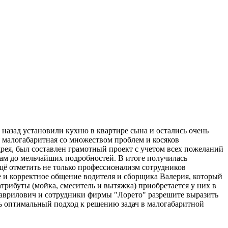
назад установили кухню в квартире сына и остались очень
я малогабаритная со множеством проблем и косяков
рея, был составлен грамотный проект с учетом всех пожеланий
ам до мельчайших подробностей. В итоге получилась
щё отметить не только профессионализм сотрудников
 и корректное общение водителя и сборщика Валерия, который
трибуты (мойка, смеситель и вытяжка) приобретается у них в
 Гаврилович и сотрудники фирмы "Лорето" разрешите выразить
ть оптимальный подход к решению задач в малогабаритной