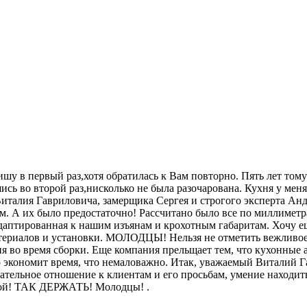
у в первый раз,хотя обратилась к Вам повторно. Пять лет тому 
сь во второй раз,нисколько не была разочарована. Кухня у мен
италия Гавриловича, замерщика Сергея и строгого эксперта Анд
м. А их было предостаточно! Рассчитано было все по миллиметр
 адаптированная к нашим изъянам и крохотным габаритам. Хочу е
атериалов и установки. МОЛОДЦЫ! Нельзя не отметить вежливое
я во время сборки. Еще компания прельщает тем, что кухонные а
ово экономит время, что немаловажно. Итак, уважаемый Виталий
ательное отношение к клиентам и его просьбам, умение находи
отой! ТАК ДЕРЖАТЬ! Молодцы! .