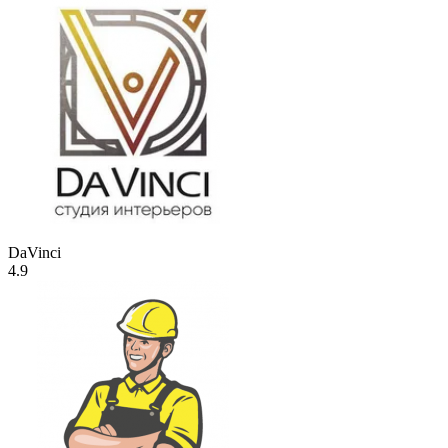
DaVinci
4.9