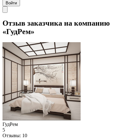
Войти
Отзыв заказчика на компанию
«ГудРем»
ГудРем
5
Отзывы:
10