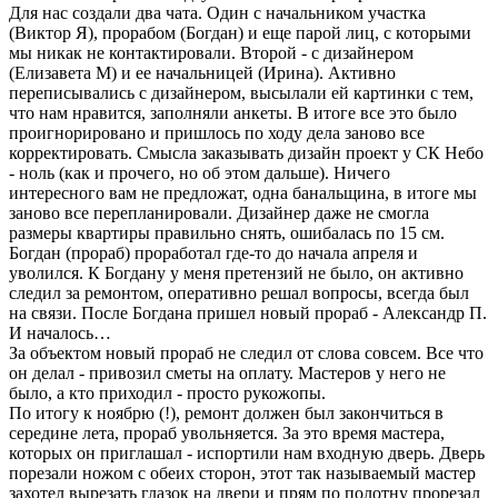
Для нас создали два чата. Один с начальником участка
(Виктор Я), прорабом (Богдан) и еще парой лиц, с которыми
мы никак не контактировали. Второй - с дизайнером
(Елизавета М) и ее начальницей (Ирина). Активно
переписывались с дизайнером, высылали ей картинки с тем,
что нам нравится, заполняли анкеты. В итоге все это было
проигнорировано и пришлось по ходу дела заново все
корректировать. Смысла заказывать дизайн проект у СК Небо
- ноль (как и прочего, но об этом дальше). Ничего
интересного вам не предложат, одна банальщина, в итоге мы
заново все перепланировали. Дизайнер даже не смогла
размеры квартиры правильно снять, ошибалась по 15 см.
Богдан (прораб) проработал где-то до начала апреля и
уволился. К Богдану у меня претензий не было, он активно
следил за ремонтом, оперативно решал вопросы, всегда был
на связи. После Богдана пришел новый прораб - Александр П.
И началось…
За объектом новый прораб не следил от слова совсем. Все что
он делал - привозил сметы на оплату. Мастеров у него не
было, а кто приходил - просто рукожопы.
По итогу к ноябрю (!), ремонт должен был закончиться в
середине лета, прораб увольняется. За это время мастера,
которых он приглашал - испортили нам входную дверь. Дверь
порезали ножом с обеих сторон, этот так называемый мастер
захотел вырезать глазок на двери и прям по полотну прорезал