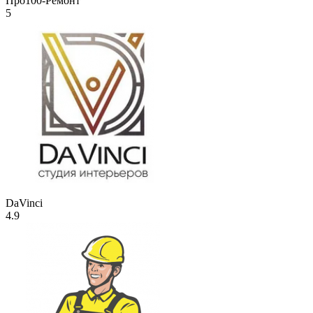
Про100-Ремонт
5
DaVinci
4.9