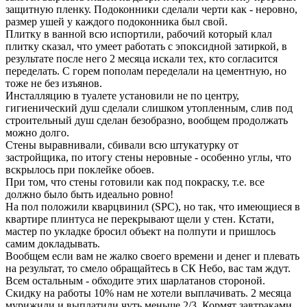
защитную пленку. Подоконники сделали черти как - неровно,
размер ушей у каждого подоконника был свой.
Плитку в ванной всю испортили, рабочий который клал
плитку сказал, что умеет работать с эпоксидной затиркой, в
результате после него 2 месяца искали тех, кто согласится
переделать. С горем пополам переделали на цементную, но
тоже не без изъянов.
Инсталляцию в туалете установили не по центру,
гигиенический душ сделали слишком утопленным, слив под
строительный душ сделан безобразно, вообщем продолжать
можно долго.
Стены выравнивали, сбивали всю штукатурку от
застройщика, по итогу стены неровные - особенно углы, что
вскрылось при поклейке обоев.
При том, что стены готовили как под покраску, т.е. все
должно было быть идеально ровно!
На пол положили кварцвинил (SPC), но так, что имеющиеся в
квартире плинтуса не перекрывают щели у стен. Кстати,
мастер по укладке бросил объект на полпути и пришлось
самим докладывать.
Вообщем если вам не жалко своего времени и денег и плевать
на результат, то смело обращайтесь в СК Небо, вас там ждут.
Всем остальным - обходите этих шарлатанов стороной.
Скидку на работы 10% нам не хотели выплачивать. 2 месяца
мурижили и выплатили чуть меньше 2/3. Кормят завтраками,