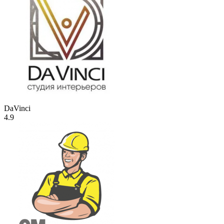
DaVinci
4.9