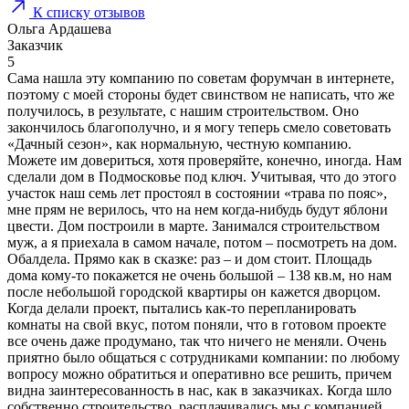
К списку отзывов
Ольга Ардашева
Заказчик
5
Сама нашла эту компанию по советам форумчан в интернете,
поэтому с моей стороны будет свинством не написать, что же
получилось, в результате, с нашим строительством. Оно
закончилось благополучно, и я могу теперь смело советовать
«Дачный сезон», как нормальную, честную компанию.
Можете им довериться, хотя проверяйте, конечно, иногда. Нам
сделали дом в Подмосковье под ключ. Учитывая, что до этого
участок наш семь лет простоял в состоянии «трава по пояс»,
мне прям не верилось, что на нем когда-нибудь будут яблони
цвести. Дом построили в марте. Занимался строительством
муж, а я приехала в самом начале, потом – посмотреть на дом.
Обалдела. Прямо как в сказке: раз – и дом стоит. Площадь
дома кому-то покажется не очень большой – 138 кв.м, но нам
после небольшой городской квартиры он кажется дворцом.
Когда делали проект, пытались как-то перепланировать
комнаты на свой вкус, потом поняли, что в готовом проекте
все очень даже продумано, так что ничего не меняли. Очень
приятно было общаться с сотрудниками компании: по любому
вопросу можно обратиться и оперативно все решить, причем
видна заинтересованность в нас, как в заказчиках. Когда шло
собственно строительство, расплачивались мы с компанией