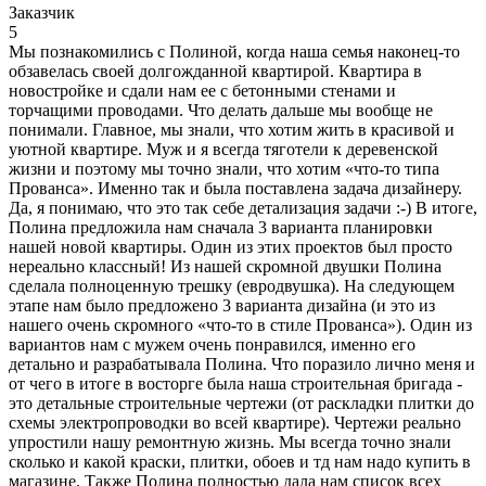
Заказчик
5
Мы познакомились с Полиной, когда наша семья наконец-то
обзавелась своей долгожданной квартирой. Квартира в
новостройке и сдали нам ее с бетонными стенами и
торчащими проводами. Что делать дальше мы вообще не
понимали. Главное, мы знали, что хотим жить в красивой и
уютной квартире. Муж и я всегда тяготели к деревенской
жизни и поэтому мы точно знали, что хотим «что-то типа
Прованса». Именно так и была поставлена задача дизайнеру.
Да, я понимаю, что это так себе детализация задачи :-) В итоге,
Полина предложила нам сначала 3 варианта планировки
нашей новой квартиры. Один из этих проектов был просто
нереально классный! Из нашей скромной двушки Полина
сделала полноценную трешку (евродвушка). На следующем
этапе нам было предложено 3 варианта дизайна (и это из
нашего очень скромного «что-то в стиле Прованса»). Один из
вариантов нам с мужем очень понравился, именно его
детально и разрабатывала Полина. Что поразило лично меня и
от чего в итоге в восторге была наша строительная бригада -
это детальные строительные чертежи (от раскладки плитки до
схемы электропроводки во всей квартире). Чертежи реально
упростили нашу ремонтную жизнь. Мы всегда точно знали
сколько и какой краски, плитки, обоев и тд нам надо купить в
магазине. Также Полина полностью дала нам список всех