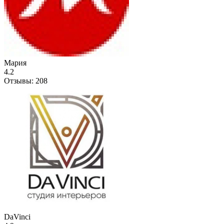
Мария
4.2
Отзывы:
208
DaVinci